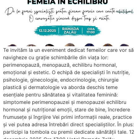
Te invităm la un eveniment dedicat femeilor care vor să
navigheze cu grație schimbările din viața lor:
perimenopauză, menopauză, echilibru hormonal,
emoțional și estetic. O echipă de specialiști în nutriție,
psihologie, ginecologie, endocrinologie, chirurgie
plastică și dermatologie va aborda deschis teme
esențiale pentru sănătatea și vitalitatea feminină:
simptomele perimenopauzei și menopauzei echilibru
hormonal și nutrițional emoții, stare de bine, încredere
frumusețe și îngrijire Vei primi informații reale, practice
și vei putea adresa întrebări direct specialiștilor. În plus:
participi la tombola cu premii dedicate sănătății tale. 12