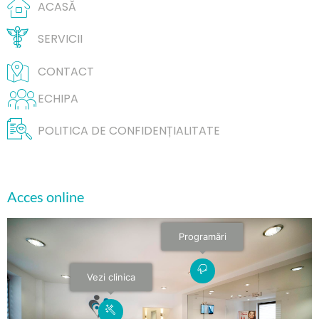
ACASĂ
SERVICII
CONTACT
ECHIPA
POLITICA DE CONFIDENȚIALITATE
Acces online
Programări
Vezi clinica