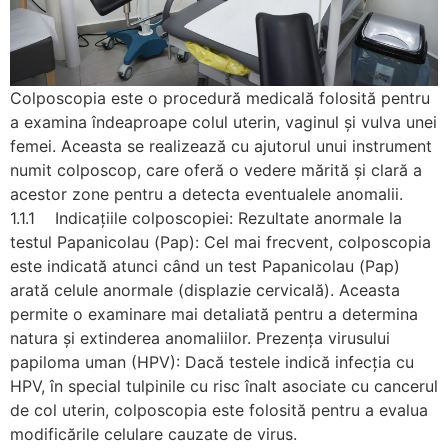
Colposcopia este o procedură medicală folosită pentru
a examina îndeaproape colul uterin, vaginul și vulva unei
femei. Aceasta se realizează cu ajutorul unui instrument
numit colposcop, care oferă o vedere mărită și clară a
acestor zone pentru a detecta eventualele anomalii.
1.1.1 Indicațiile colposcopiei: Rezultate anormale la
testul Papanicolau (Pap): Cel mai frecvent, colposcopia
este indicată atunci când un test Papanicolau (Pap)
arată celule anormale (displazie cervicală). Aceasta
permite o examinare mai detaliată pentru a determina
natura și extinderea anomaliilor. Prezența virusului
papiloma uman (HPV): Dacă testele indică infecția cu
HPV, în special tulpinile cu risc înalt asociate cu cancerul
de col uterin, colposcopia este folosită pentru a evalua
modificările celulare cauzate de virus.