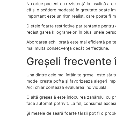
Nu orice pacient cu rezistență la insulină ar
că și o scădere modestă în greutate poate îmbu
important este un ritm realist, care poate fi m
Dietele foarte restrictive par tentante pentr
recâștigarea kilogramelor. În plus, unele pers
Abordarea echilibrată este mai eficientă pe t
mai multă consecvență decât perfecțiune.
Greșeli frecvente 
Una dintre cele mai întâlnite greșeli este săr
model crește pofta și favorizează alegeri impu
Aici chiar contează evaluarea individuală.
O altă greșeală este înlocuirea zahărului cu p
face automat potrivit. La fel, consumul exces
Și mesele de seară foarte târzii pot fi o pro