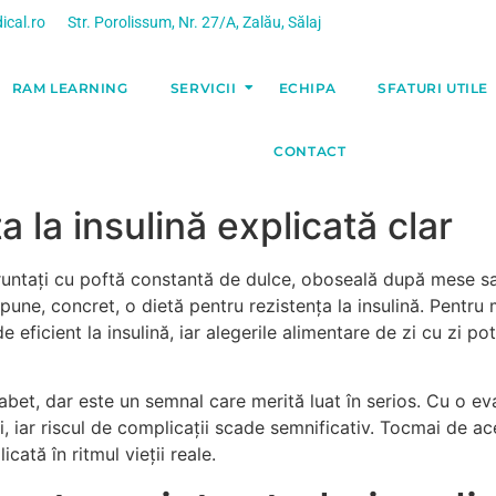
ical.ro
Str. Porolissum, Nr. 27/A, Zalău, Sălaj
RAM LEARNING
SERVICII
ECHIPA
SFATURI UTILE
CONTACT
a la insulină explicată clar
nfruntați cu poftă constantă de dulce, oboseală după mese 
une, concret, o dietă pentru rezistența la insulină. Pentru 
 eficient la insulină, iar alegerile alimentare de zi cu zi p
bet, dar este un semnal care merită luat în serios. Cu o ev
 iar riscul de complicații scade semnificativ. Tocmai de acee
cată în ritmul vieții reale.