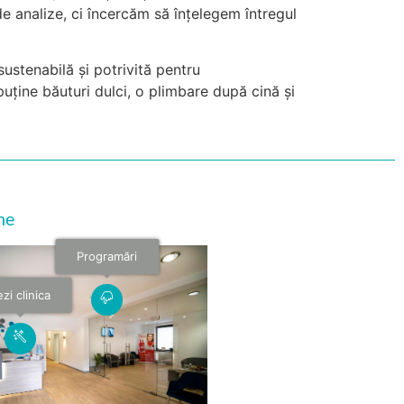
de analize, ci încercăm să înțelegem întregul
 sustenabilă și potrivită pentru
uține băuturi dulci, o plimbare după cină și
ne
Programări
zi clinica