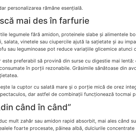
dar personalizarea rămâne esențială.
scă mai des în farfurie
 utile legumele fără amidon, proteinele slabe și alimentele bo
ii, salata, vinetele sau ciupercile ajută la sațietate și au im
tofu sau leguminoase pot reduce variațiile glicemice atunci c
 este preferabil să provină din surse cu digestie mai lentă: 
te consumate în porții rezonabile. Grăsimile sănătoase din av
ietatea.
ște la cuptor cu salată mare și o porție mică de orez integ
pectaculos, dar astfel de combinații funcționează tocmai p
„din când în când”
uc mult zahăr sau amidon rapid absorbit, mai ales când sun
ealele foarte procesate, pâinea albă, dulciurile concentrate