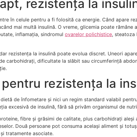
pt, rezistența la insuli
tre în celule pentru a fi folosită ca energie. Când apare rez
ând mai multă insulină. O vreme, glicemia poate rămâne ap
eutate, inflamația, sindromul
ovarelor polichistice
, steatoza 
 dar rezistența la insulină poate evolua discret. Uneori ap
e carbohidrați, dificultate la slăbit sau circumferință abdo
ție.
pentru rezistența la ins
o dietă de înfometare și nici un regim standard valabil pentr
eția excesivă de insulină, fără să privăm organismul de nutri
oteine, fibre și grăsimi de calitate, plus carbohidrați aleși
eselor. Două persoane pot consuma același aliment și totuși r
și tratamente asociate.