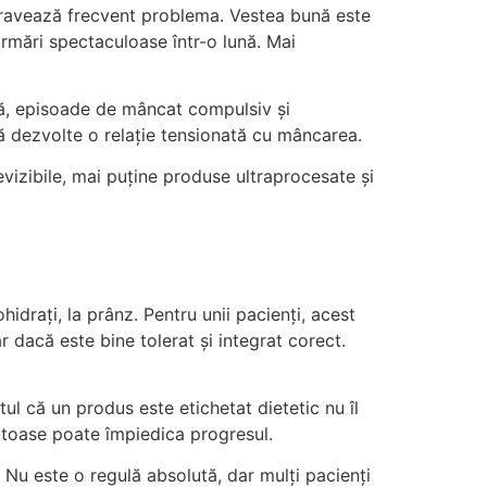
agravează frecvent problema. Vestea bună este
ormări spectaculoase într-o lună. Mai
nsă, episoade de mâncat compulsiv și
 să dezvolte o relație tensionată cu mâncarea.
vizibile, mai puține produse ultraprocesate și
idrați, la prânz. Pentru unii pacienți, acest
r dacă este bine tolerat și integrat corect.
ul că un produs este etichetat dietetic nu îl
nătoase poate împiedica progresul.
 Nu este o regulă absolută, dar mulți pacienți