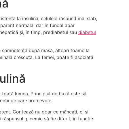
nă
istența la insulină, celulele răspund mai slab,
arent normală, dar în fundal apar
hepatică și, în timp, prediabetul sau
diabetul
are somnolență după masă, alteori foame la
minală crescută. La femei, poate fi asociată
ulină
u toată lumea. Principiul de bază este să
enții de care are nevoie.
 atent. Contează nu doar ce mâncați, ci și
ăspunsul glicemic să fie diferit, în funcție