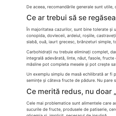
De aceea, recomandările generale sunt utile, 
Ce ar trebui să se regăsea
În majoritatea cazurilor, sunt bine tolerate și
conopida, dovleceii, ardeiul, roșiile, castraveț
slabă, ouă, iaurt grecesc, brânzeturi simple, 
Carbohidrații nu trebuie eliminați complet, dar
integrală adevărată, linte, năut, fasole, fruc
măsline pot completa mesele și pot crește saț
Un exemplu simplu de masă echilibrată ar fi pe
semințe și câteva fructe de pădure. Nu pare s
Ce merită redus, nu doar 
Cele mai problematice sunt alimentele care ad
sucurile de fructe, produsele de patiserie, cer
glicemia și, implicit, necesarul de insulină.