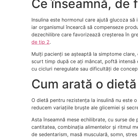
Ce înseamnă, de fa
Insulina este hormonul care ajută glucoza să in
iar organismul încearcă să compenseze produc
dezechilibre care favorizează creșterea în gr
de tip 2
.
Mulți pacienți se așteaptă la simptome clare,
scurt timp după ce ați mâncat, poftă intensă d
cu cicluri neregulate sau dificultăți de concep
Cum arată o dietă 
O dietă pentru rezistența la insulină nu este 
reducem variațiile bruște ale glicemiei și secr
Asta înseamnă mese echilibrate, cu surse de pr
cantitatea, combinația alimentelor și ritmul m
de sedentarism, masă musculară, somn, stres 