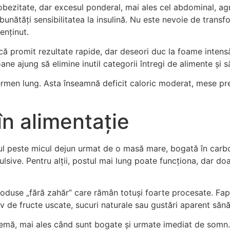
e obezitate, dar excesul ponderal, mai ales cel abdominal, 
nătăți sensibilitatea la insulină. Nu este nevoie de transf
enținut.
u că promit rezultate rapide, dar deseori duc la foame inte
oane ajung să elimine inutil categorii întregi de alimente și
ermen lung. Asta înseamnă deficit caloric moderat, mese pre
în alimentație
itul peste micul dejun urmat de o masă mare, bogată în carboh
lsive. Pentru alții, postul mai lung poate funcționa, dar doa
roduse „fără zahăr” care rămân totuși foarte procesate. Fapt
iv de fructe uscate, sucuri naturale sau gustări aparent să
blemă, mai ales când sunt bogate și urmate imediat de somn.