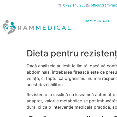
conținut
0722 140 280
office@ram-med
RAM MEDICAL
Dieta pentru rezistenț
Dacă analizele au ieșit la limită, dacă vă co
abdominală, întrebarea firească este ce presup
voință, ci faptul că organismul nu mai răspunde
acest dezechilibru.
Rezistența la insulină nu înseamnă automat dia
adaptat, valorile metabolice se pot îmbunătăți,
dură, ci ca o intervenție medicală practică, apli