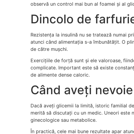
observă un control mai bun al foamei și al gl
Dincolo de farfuri
Rezistența la insulină nu se tratează numai prin 
atunci când alimentația s-a îmbunătățit. O pl
de către mușchi.
Exercițiile de forță sunt și ele valoroase, fi
complicate. Important este să existe constanț
de alimente dense caloric.
Când aveți nevoie 
Dacă aveți glicemii la limită, istoric familial
merită să discutați cu un medic. Uneori este 
ginecologice sau metabolice.
În practică, cele mai bune rezultate apar atunc