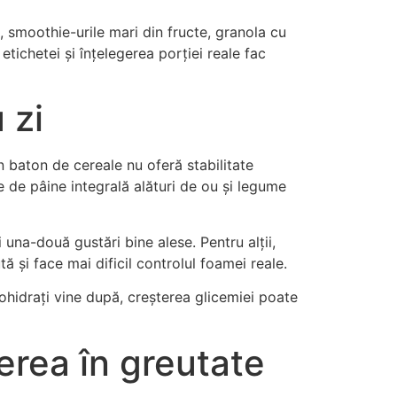
 smoothie-urile mari din fructe, granola cu
etichetei și înțelegerea porției reale fac
 zi
n baton de cereale nu oferă stabilitate
 de pâine integrală alături de ou și legume
 una-două gustări bine alese. Pentru alții,
ă și face mai dificil controlul foamei reale.
ohidrați vine după, creșterea glicemiei poate
derea în greutate