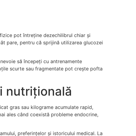
fizice pot întreține dezechilibrul chiar și
 pare, pentru că sprijină utilizarea glucozei
te nevoie să începeți cu antrenamente
pțile scurte sau fragmentate pot crește pofta
 nutrițională
, ficat gras sau kilograme acumulate rapid,
 mai ales când coexistă probleme endocrine,
mului, preferințelor și istoricului medical. La