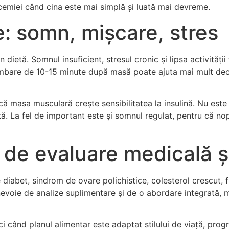
icemiei când cina este mai simplă și luată mai devreme.
e: somn, mișcare, stres
dietă. Somnul insuficient, stresul cronic și lipsa activității 
imbare de 10-15 minute după masă poate ajuta mai mult decât
indcă masa musculară crește sensibilitatea la insulină. Nu es
ă. La fel de important este și somnul regulat, pentru că no
de evaluare medicală și
 de diabet, sindrom de ovare polichistice, colesterol crescut
nevoie de analize suplimentare și de o abordare integrată,
i când planul alimentar este adaptat stilului de viață, progra