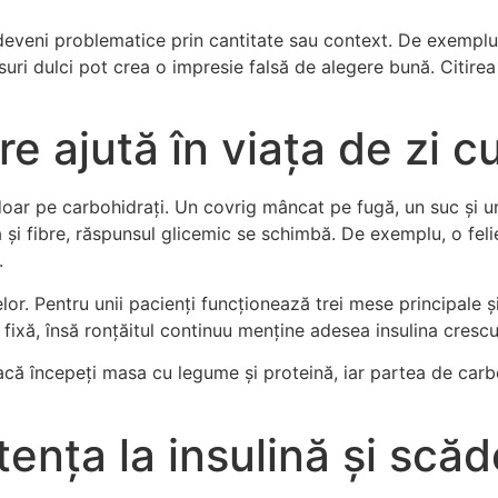
eveni problematice prin cantitate sau context. De exemplu,
osuri dulci pot crea o impresie falsă de alegere bună. Citirea 
e ajută în viața de zi cu
doar pe carbohidrați. Un covrig mâncat pe fugă, un suc și u
și fibre, răspunsul glicemic se schimbă. De exemplu, o felie
.
or. Pentru unii pacienți funcționează trei mese principale și
fixă, însă ronțăitul continuu menține adesea insulina crescut
Dacă începeți masa cu legume și proteină, iar partea de carb
tența la insulină și scă