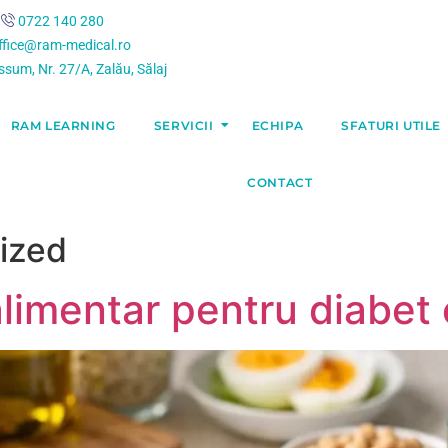
0722 140 280
ffice@ram-medical.ro
issum, Nr. 27/A, Zalău, Sălaj
RAM LEARNING
SERVICII
ECHIPA
SFATURI UTILE
CONTACT
ized
limentar pentru diabet e