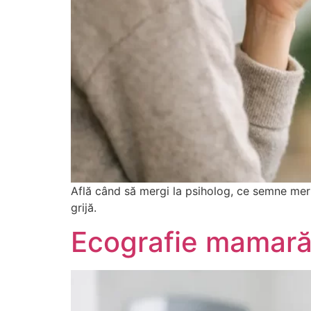
Află când să mergi la psiholog, ce semne merit
grijă.
Ecografie mamară 