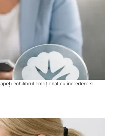
apeți echilibrul emoțional cu încredere și
e