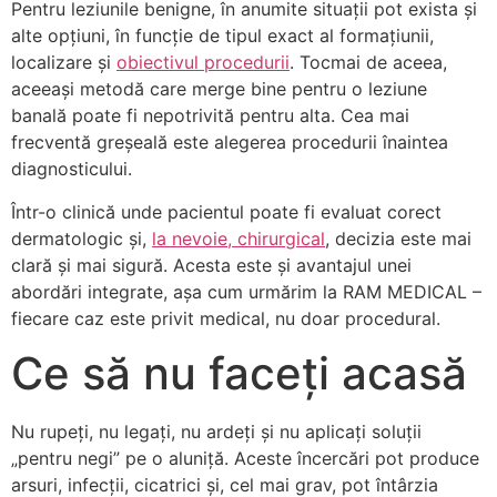
Pentru leziunile benigne, în anumite situații pot exista și
alte opțiuni, în funcție de tipul exact al formațiunii,
localizare și
obiectivul procedurii
. Tocmai de aceea,
aceeași metodă care merge bine pentru o leziune
banală poate fi nepotrivită pentru alta. Cea mai
frecventă greșeală este alegerea procedurii înaintea
diagnosticului.
Într-o clinică unde pacientul poate fi evaluat corect
dermatologic și,
la nevoie, chirurgical
, decizia este mai
clară și mai sigură. Acesta este și avantajul unei
abordări integrate, așa cum urmărim la RAM MEDICAL –
fiecare caz este privit medical, nu doar procedural.
Ce să nu faceți acasă
Nu rupeți, nu legați, nu ardeți și nu aplicați soluții
„pentru negi” pe o aluniță. Aceste încercări pot produce
arsuri, infecții, cicatrici și, cel mai grav, pot întârzia