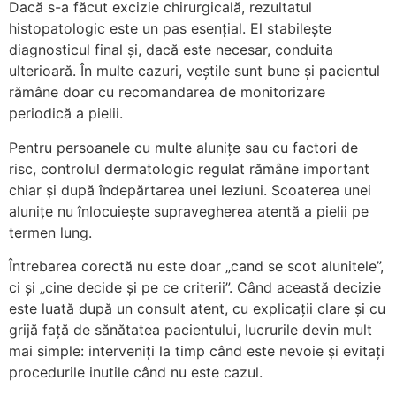
Dacă s-a făcut excizie chirurgicală, rezultatul
histopatologic este un pas esențial. El stabilește
diagnosticul final și, dacă este necesar, conduita
ulterioară. În multe cazuri, veștile sunt bune și pacientul
rămâne doar cu recomandarea de monitorizare
periodică a pielii.
Pentru persoanele cu multe alunițe sau cu factori de
risc, controlul dermatologic regulat rămâne important
chiar și după îndepărtarea unei leziuni. Scoaterea unei
alunițe nu înlocuiește supravegherea atentă a pielii pe
termen lung.
Întrebarea corectă nu este doar „cand se scot alunitele”,
ci și „cine decide și pe ce criterii”. Când această decizie
este luată după un consult atent, cu explicații clare și cu
grijă față de sănătatea pacientului, lucrurile devin mult
mai simple: interveniți la timp când este nevoie și evitați
procedurile inutile când nu este cazul.