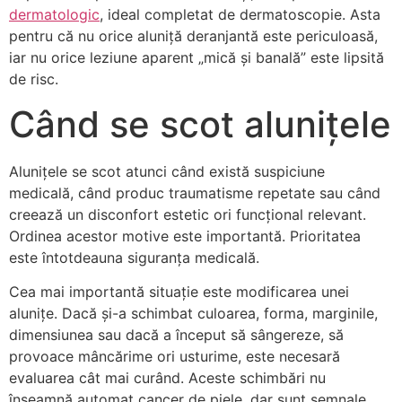
dermatologic
, ideal completat de dermatoscopie. Asta
pentru că nu orice aluniță deranjantă este periculoasă,
iar nu orice leziune aparent „mică și banală” este lipsită
de risc.
Când se scot alunițele
Alunițele se scot atunci când există suspiciune
medicală, când produc traumatisme repetate sau când
creează un disconfort estetic ori funcțional relevant.
Ordinea acestor motive este importantă. Prioritatea
este întotdeauna siguranța medicală.
Cea mai importantă situație este modificarea unei
alunițe. Dacă și-a schimbat culoarea, forma, marginile,
dimensiunea sau dacă a început să sângereze, să
provoace mâncărime ori usturime, este necesară
evaluarea cât mai curând. Aceste schimbări nu
înseamnă automat cancer de piele, dar sunt semnale