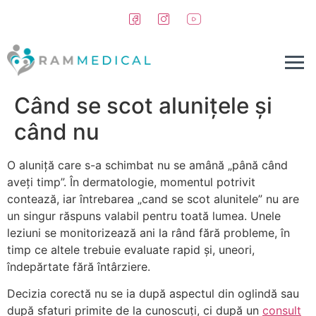
conținut
Când se scot alunițele și
când nu
O aluniță care s-a schimbat nu se amână „până când
aveți timp”. În dermatologie, momentul potrivit
contează, iar întrebarea „cand se scot alunitele” nu are
un singur răspuns valabil pentru toată lumea. Unele
leziuni se monitorizează ani la rând fără probleme, în
timp ce altele trebuie evaluate rapid și, uneori,
îndepărtate fără întârziere.
Decizia corectă nu se ia după aspectul din oglindă sau
după sfaturi primite de la cunoscuți, ci după un
consult