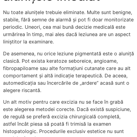
Nu toate alunițele trebuie eliminate. Multe sunt benigne,
stabile, fără semne de alarmă și pot fi doar monitorizate
periodic. Uneori, cea mai bună decizie medicală este
urmărirea în timp, mai ales dacă leziunea are un aspect
liniștitor la examinare.
De asemenea, nu orice leziune pigmentată este o aluniță
clasică. Pot exista keratoze seboreice, angioame,
fibropapiloame sau alte formațiuni cutanate care au alt
comportament și altă indicație terapeutică. De aceea,
automedicația sau încercările de „ardere” acasă sunt o
alegere riscantă.
Un alt motiv pentru care excizia nu se face în grabă
este alegerea metodei corecte. Dacă există suspiciune,
de regulă se preferă excizia chirurgicală completă,
astfel încât piesa să poată fi trimisă la examen
histopatologic. Procedurile exclusiv estetice nu sunt